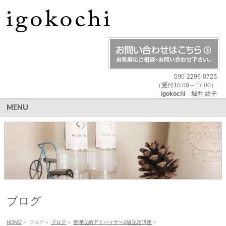
090-2296-0725
（受付10:00～17:00）
igokochi
堀井 紘子
MENU
ブログ
HOME
»
ブログ
»
ブログ
»
整理収納アドバイザー2級認定講座
»