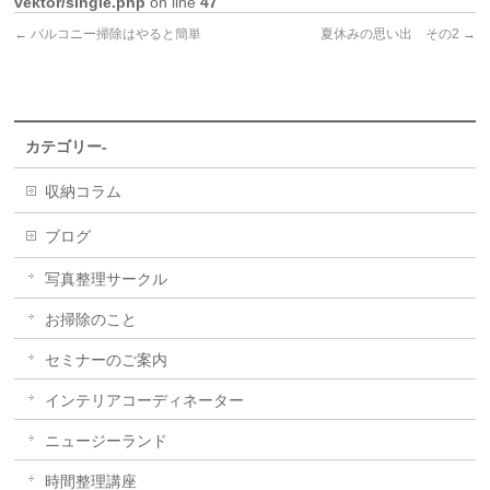
vektor/single.php
on line
47
←
バルコニー掃除はやると簡単
夏休みの思い出 その2
→
カテゴリー-
収納コラム
ブログ
写真整理サークル
お掃除のこと
セミナーのご案内
インテリアコーディネーター
ニュージーランド
時間整理講座