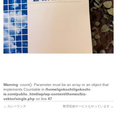
Warning
: count(): Parameter must be an array or an object that
implements Countable in
/home/igokochi/igokochi-
ie.com/public_html/wp/wp-content/themes/biz-
vektor/single.php
on line
47
←
カレーランチ
整理収納サービスもやっています
→