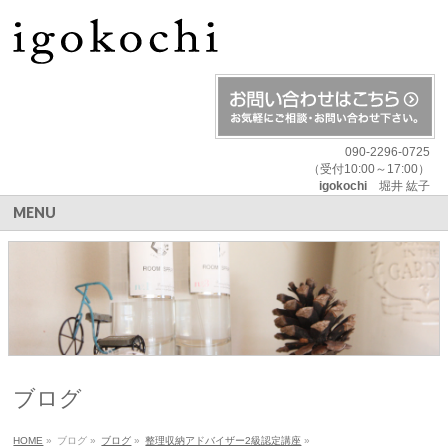
090-2296-0725
（受付10:00～17:00）
igokochi
堀井 紘子
MENU
ブログ
HOME
»
ブログ
»
ブログ
»
整理収納アドバイザー2級認定講座
»