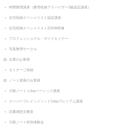
時間整理講座（整理収納アドバイザー3級認定講座）
住宅収納スペシャリスト認定講座
住宅収納スペシャリストZOOM研修
プロフェッショナル・ガイドセミナー
写真整理サークル
企業のお客様
セミナーご依頼
ノート講座のお客様
方眼ノート１dayベーシック講座
スーパーブレインメソッド1dayプレミアム講座
読書感想文教室
方眼ノート特別体験会