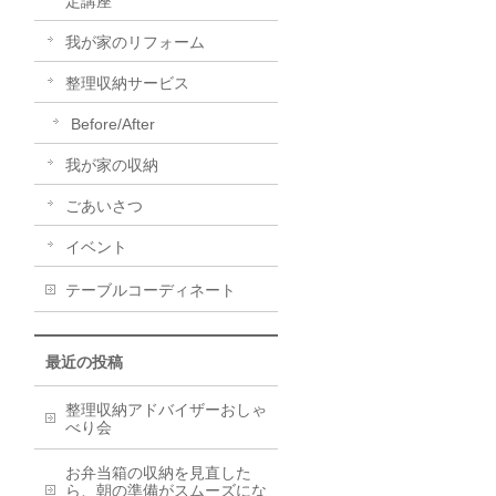
定講座
我が家のリフォーム
整理収納サービス
Before/After
我が家の収納
ごあいさつ
イベント
テーブルコーディネート
最近の投稿
整理収納アドバイザーおしゃ
べり会
お弁当箱の収納を見直した
ら、朝の準備がスムーズにな