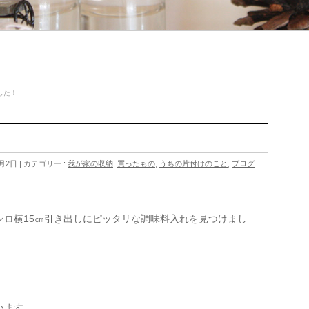
した！
1月2日
カテゴリー :
我が家の収納
,
買ったもの
,
うちの片付けのこと
,
ブログ
ンロ横15㎝引き出しにピッタリな調味料入れを見つけまし
います。