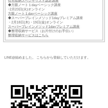
住宅収納スペシャリスト認定講座
◆方眼ノート１dayベーシック講座
･2月23日(火)オンライン
方眼ノート１dayベーシック講座
◆スーパーブレインメソッド1dayプレミアム講座
・2月18日(木)・19日(金)オンライン
スーパーブレインメソッド1dayプレミアム講座
◆整理収納サービス（お片付けのお手伝い）
整理収納サービスはこちら
LINE@始めました。 こちらから登録していただけます。