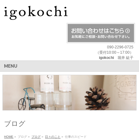
090-2296-0725
（受付10:00～17:00）
igokochi
堀井 紘子
MENU
ブログ
HOME
»
ブログ
»
ブログ
»
日々のこと
»
仕事のスピード