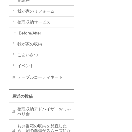
定講座
我が家のリフォーム
整理収納サービス
Before/After
我が家の収納
ごあいさつ
イベント
テーブルコーディネート
最近の投稿
整理収納アドバイザーおしゃ
べり会
お弁当箱の収納を見直した
ら、朝の準備がスムーズにな