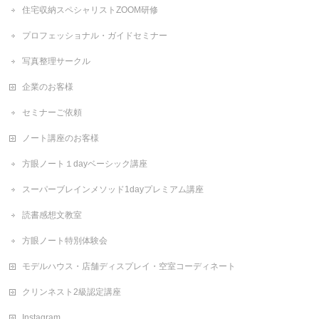
住宅収納スペシャリストZOOM研修
プロフェッショナル・ガイドセミナー
写真整理サークル
企業のお客様
セミナーご依頼
ノート講座のお客様
方眼ノート１dayベーシック講座
スーパーブレインメソッド1dayプレミアム講座
読書感想文教室
方眼ノート特別体験会
モデルハウス・店舗ディスプレイ・空室コーディネート
クリンネスト2級認定講座
Instagram