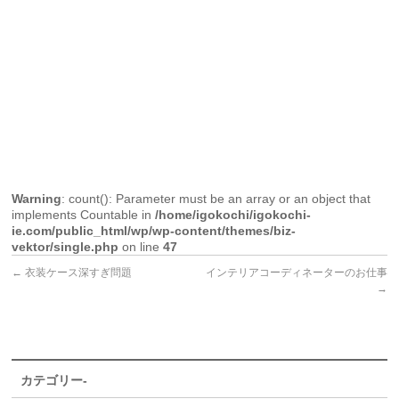
Warning
: count(): Parameter must be an array or an object that
implements Countable in
/home/igokochi/igokochi-
ie.com/public_html/wp/wp-content/themes/biz-
vektor/single.php
on line
47
←
衣装ケース深すぎ問題
インテリアコーディネーターのお仕事
→
カテゴリー-