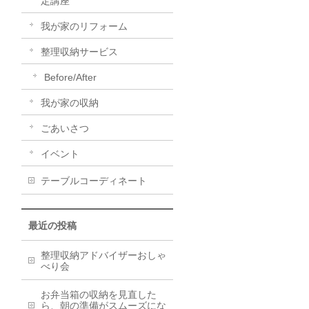
定講座
我が家のリフォーム
整理収納サービス
Before/After
我が家の収納
ごあいさつ
イベント
テーブルコーディネート
最近の投稿
整理収納アドバイザーおしゃ
べり会
お弁当箱の収納を見直した
ら、朝の準備がスムーズにな