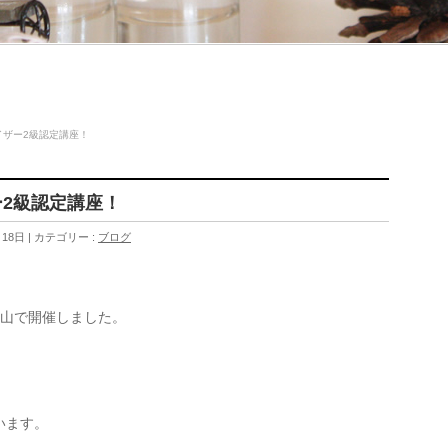
イザー2級認定講座！
ー2級認定講座！
月18日
カテゴリー :
ブログ
福山で開催しました。
います。