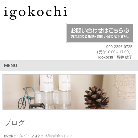
090-2296-0725
（受付10:00～17:00）
igokochi
堀井 紘子
MENU
ブログ
HOME
»
ブログ
»
ブログ
»
水筒の寿命って？？