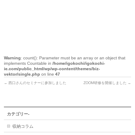
Warning
: count(): Parameter must be an array or an object that
implements Countable in
/home/igokochi/igokochi-
ie.com/public_html/wp/wp-content/themes/biz-
vektor/single.php
on line
47
←
西口さんのセミナーに参加しました
ZOOM研修を開催しました
→
カテゴリー-
収納コラム