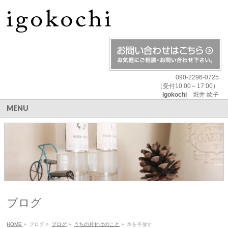
090-2296-0725
（受付10:00～17:00）
igokochi
堀井 紘子
MENU
ブログ
HOME
»
ブログ
»
ブログ
»
うちの片付けのこと
»
本を手放す