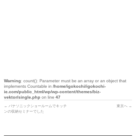
Warning
: count(): Parameter must be an array or an object that
implements Countable in
/home/igokochi/igokochi-
ie.com/public_html/wp/wp-content/themes/biz-
vektor/single.php
on line
47
←
パナソニックショールームでキッチ
東京へ
→
ンの収納セミナーでした