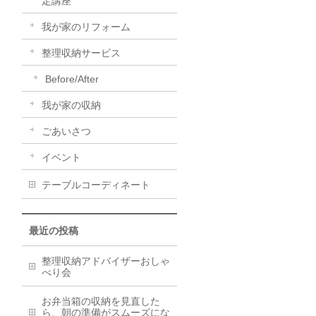
定講座
我が家のリフォーム
整理収納サービス
Before/After
我が家の収納
ごあいさつ
イベント
テーブルコーディネート
最近の投稿
整理収納アドバイザーおしゃ
べり会
お弁当箱の収納を見直した
ら、朝の準備がスムーズにな