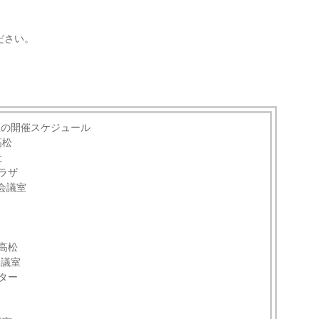
ださい。
座の開催スケジュール
高松
社
ラザ
町会議室
高松
会議室
ター