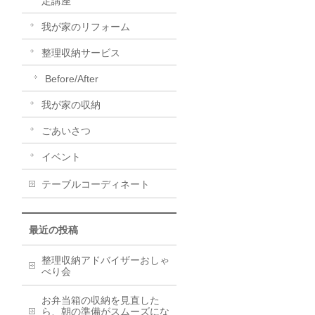
定講座
我が家のリフォーム
整理収納サービス
Before/After
我が家の収納
ごあいさつ
イベント
テーブルコーディネート
最近の投稿
整理収納アドバイザーおしゃ
べり会
お弁当箱の収納を見直した
ら、朝の準備がスムーズにな