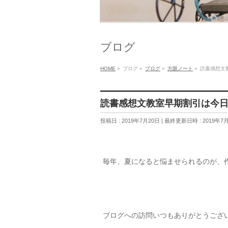
ブログ
HOME
»
ブログ
»
ブログ
»
方眼ノート
»
読書感想文
読書感想文教室早期割引は今
投稿日 : 2019年7月20日
最終更新日時 : 2019年7
毎年、夏になると悩ませられるのが、
ブログへの訪問いつもありがとうござ