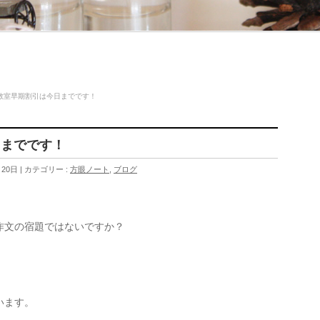
教室早期割引は今日までです！
日までです！
月20日
カテゴリー :
方眼ノート
,
ブログ
作文の宿題ではないですか？
います。