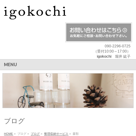
090-2296-0725
（受付10:00～17:00）
igokochi
堀井 紘子
MENU
ブログ
HOME
»
ブログ
»
ブログ
»
整理収納サービス
»
書類