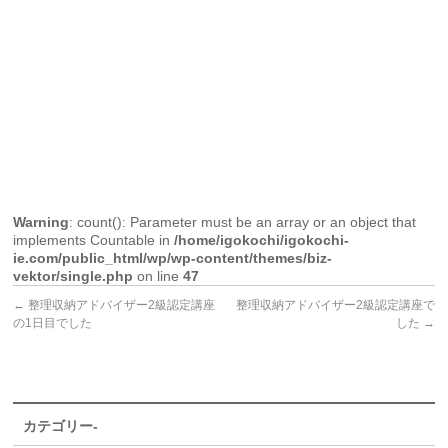
Warning
: count(): Parameter must be an array or an object that
implements Countable in
/home/igokochi/igokochi-
ie.com/public_html/wp/wp-content/themes/biz-
vektor/single.php
on line
47
←
整理収納アドバイザー2級認定講座
整理収納アドバイザー2級認定講座で
の1日目でした
した
→
カテゴリー-