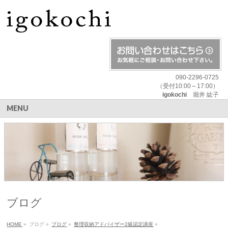
090-2296-0725
（受付10:00～17:00）
igokochi
堀井 紘子
MENU
ブログ
HOME
»
ブログ
»
ブログ
»
整理収納アドバイザー2級認定講座
»