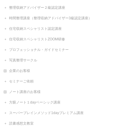
整理収納アドバイザー２級認定講座
時間整理講座（整理収納アドバイザー3級認定講座）
住宅収納スペシャリスト認定講座
住宅収納スペシャリストZOOM研修
プロフェッショナル・ガイドセミナー
写真整理サークル
企業のお客様
セミナーご依頼
ノート講座のお客様
方眼ノート１dayベーシック講座
スーパーブレインメソッド1dayプレミアム講座
読書感想文教室