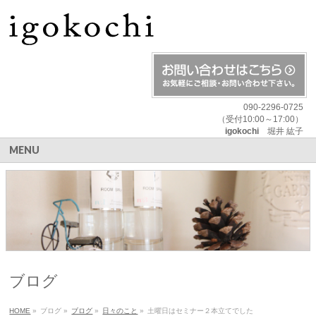
090-2296-0725
（受付10:00～17:00）
igokochi
堀井 紘子
MENU
ブログ
HOME
»
ブログ
»
ブログ
»
日々のこと
»
土曜日はセミナー２本立てでした