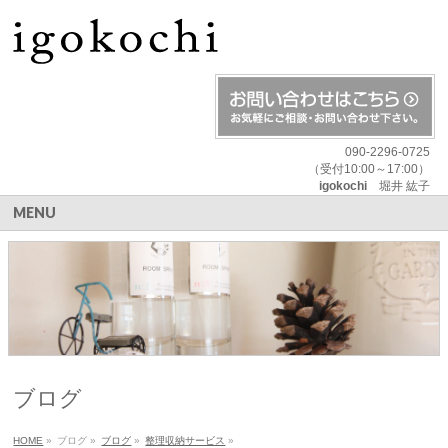
090-2296-0725
（受付10:00～17:00）
igokochi
堀井 紘子
MENU
ブログ
HOME
»
ブログ
»
ブログ
»
整理収納サービス
»