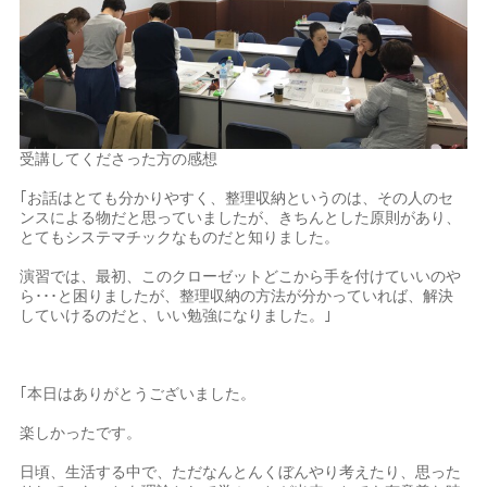
受講してくださった方の感想
｢お話はとても分かりやすく、整理収納というのは、その人のセ
ンスによる物だと思っていましたが、きちんとした原則があり、
とてもシステマチックなものだと知りました。
演習では、最初、このクローゼットどこから手を付けていいのや
ら･･･と困りましたが、整理収納の方法が分かっていれば、解決
していけるのだと、いい勉強になりました。｣
｢本日はありがとうございました。
楽しかったです。
日頃、生活する中で、ただなんとんくぼんやり考えたり、思った