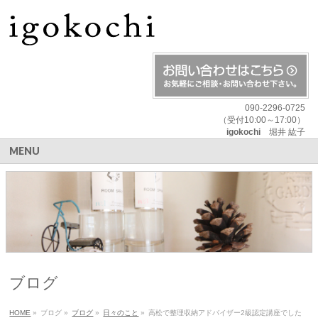
090-2296-0725
（受付10:00～17:00）
igokochi
堀井 紘子
MENU
ブログ
HOME
»
ブログ
»
ブログ
»
日々のこと
»
高松で整理収納アドバイザー2級認定講座でした