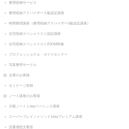
整理収納サービス
整理収納アドバイザー２級認定講座
時間整理講座（整理収納アドバイザー3級認定講座）
住宅収納スペシャリスト認定講座
住宅収納スペシャリストZOOM研修
プロフェッショナル・ガイドセミナー
写真整理サークル
企業のお客様
セミナーご依頼
ノート講座のお客様
方眼ノート１dayベーシック講座
スーパーブレインメソッド1dayプレミアム講座
読書感想文教室