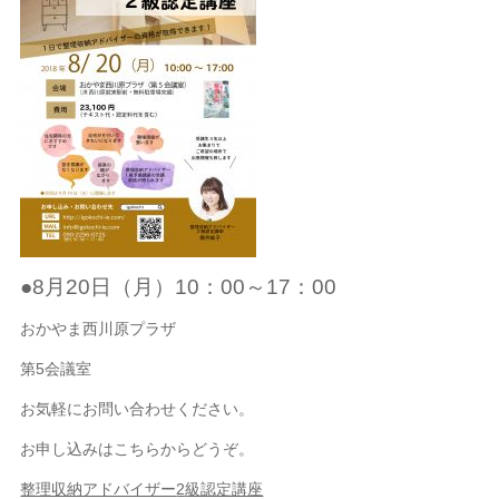
●8月20日（月
）
10
：
00
～
17
：
00
おかやま西川原プラザ
第5会議室
お気軽にお問い合わせください。
お申し込みはこちらからどうぞ。
整理収納アドバイザー
2
級認定講座