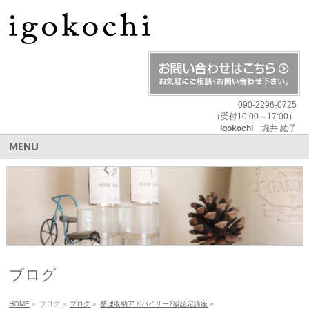
090-2296-0725
（受付10:00～17:00）
igokochi
堀井 紘子
MENU
ブログ
HOME
»
ブログ
»
ブログ
»
整理収納アドバイザー2級認定講座
»