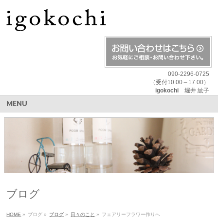
090-2296-0725
（受付10:00～17:00）
igokochi
堀井 紘子
MENU
ブログ
HOME
»
ブログ
»
ブログ
»
日々のこと
»
フェアリーフラワー作りへ