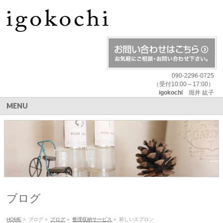
090-2296-0725
（受付10:00～17:00）
igokochi
堀井 紘子
MENU
ブログ
HOME
»
ブログ
»
ブログ
»
整理収納サービス
»
新しいエプロン