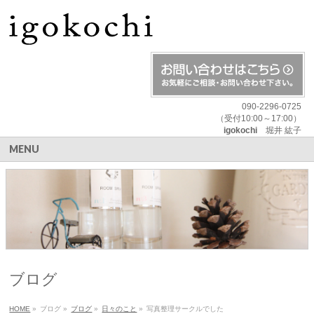
090-2296-0725
（受付10:00～17:00）
igokochi
堀井 紘子
MENU
ブログ
HOME
»
ブログ
»
ブログ
»
日々のこと
»
写真整理サークルでした