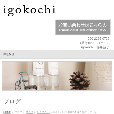
090-2296-0725
（受付10:00～17:00）
igokochi
堀井 紘子
MENU
ブログ
HOME
»
ブログ
»
ブログ
»
日々のこと
»
新しいHUGHUGの配布が始まりました