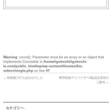
Warning
: count(): Parameter must be an array or an object that
implements Countable in
/home/igokochi/igokochi-
ie.com/public_html/wp/wp-content/themes/biz-
vektor/single.php
on line
47
←
幼稚園で打ち合わせでした
整理収納アドバイザー2級認定講座の
ご案内
→
カテゴリー-