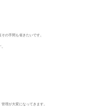
直その手間も省きたいです。
す。
。
、管理が大変になってきます。