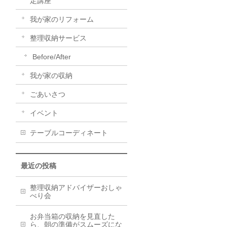
定講座
我が家のリフォーム
整理収納サービス
Before/After
我が家の収納
ごあいさつ
イベント
テーブルコーディネート
最近の投稿
整理収納アドバイザーおしゃ
べり会
お弁当箱の収納を見直した
ら、朝の準備がスムーズにな