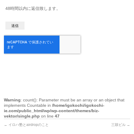
48時間以内に返信致します。
Warning
: count(): Parameter must be an array or an object that
implements Countable in
/home/igokochi/igokochi-
ie.com/public_html/wp/wp-content/themes/biz-
vektor/single.php
on line
47
←
イロハ塾とairdropのこと
三鼓ビル
→