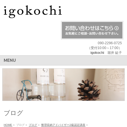
090-2296-0725
（受付10:00～17:00）
igokochi
堀井 紘子
MENU
ブログ
HOME
»
ブログ
»
ブログ
»
整理収納アドバイザー2級認定講座
»