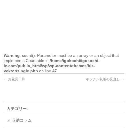
Warning
: count(): Parameter must be an array or an object that
implements Countable in
/home/igokochi/igokochi-
ie.com/public_html/wp/wp-content/themes/biz-
vektor/single.php
on line
47
←
お花見日和
キッチン収納の見直し
→
カテゴリー-
収納コラム