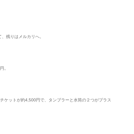
て、残りはメルカリへ。
0円。
クチケットが約4,500円で、タンブラーと水筒の２つがプラス