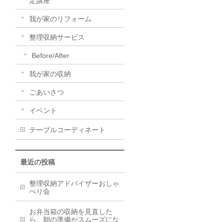
定講座
我が家のリフォーム
整理収納サービス
Before/After
我が家の収納
ごあいさつ
イベント
テーブルコーディネート
最近の投稿
整理収納アドバイザーおしゃ
べり会
お弁当箱の収納を見直した
ら、朝の準備がスムーズにな