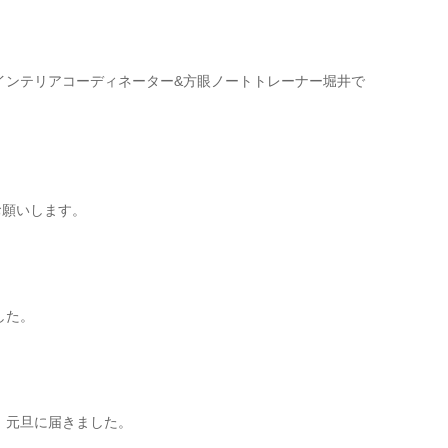
インテリアコーディネーター&方眼ノートトレーナー堀井で
くお願いします。
した。
、元旦に届きました。