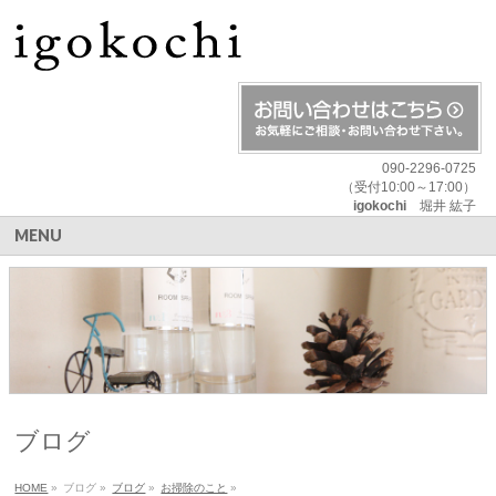
090-2296-0725
（受付10:00～17:00）
igokochi
堀井 紘子
MENU
ブログ
HOME
»
ブログ
»
ブログ
»
お掃除のこと
»