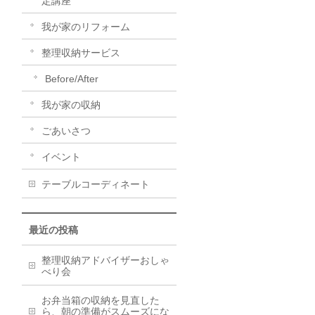
定講座
我が家のリフォーム
整理収納サービス
Before/After
我が家の収納
ごあいさつ
イベント
テーブルコーディネート
最近の投稿
整理収納アドバイザーおしゃ
べり会
お弁当箱の収納を見直した
ら、朝の準備がスムーズにな