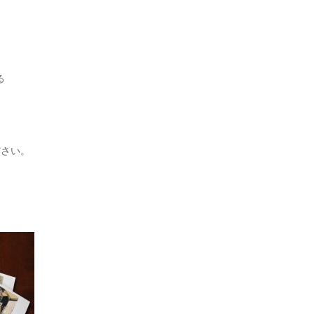
る
ださい。