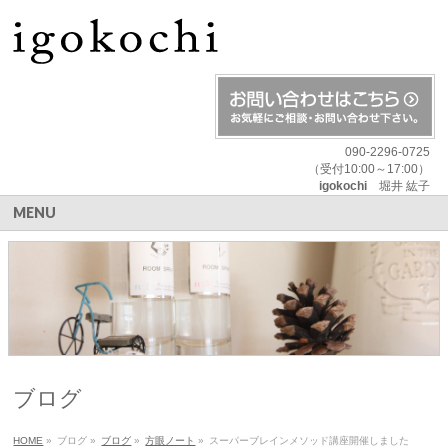
090-2296-0725
（受付10:00～17:00）
igokochi
堀井 紘子
MENU
ブログ
HOME
»
ブログ
»
ブログ
»
方眼ノート
»
スーパーブレインメソッド講座開催しました