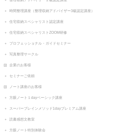
整理収納アドバイザー２級認定講座
時間整理講座（整理収納アドバイザー3級認定講座）
住宅収納スペシャリスト認定講座
住宅収納スペシャリストZOOM研修
プロフェッショナル・ガイドセミナー
写真整理サークル
企業のお客様
セミナーご依頼
ノート講座のお客様
方眼ノート１dayベーシック講座
スーパーブレインメソッド1dayプレミアム講座
読書感想文教室
方眼ノート特別体験会