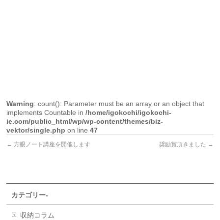
Warning
: count(): Parameter must be an array or an object that
implements Countable in
/home/igokochi/igokochi-
ie.com/public_html/wp/wp-content/themes/biz-
vektor/single.php
on line
47
←
方眼ノート講座を開催します
奨励賞頂きました
→
カテゴリー-
収納コラム