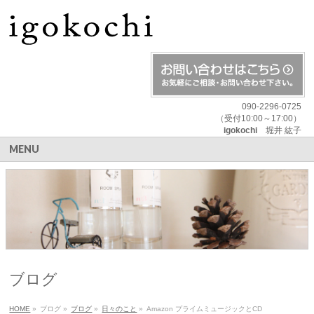
090-2296-0725
（受付10:00～17:00）
igokochi
堀井 紘子
MENU
ブログ
HOME
»
ブログ
»
ブログ
»
日々のこと
»
Amazon プライムミュージックとCD