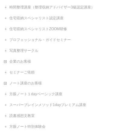
時間整理講座（整理収納アドバイザー3級認定講座）
住宅収納スペシャリスト認定講座
住宅収納スペシャリストZOOM研修
プロフェッショナル・ガイドセミナー
写真整理サークル
企業のお客様
セミナーご依頼
ノート講座のお客様
方眼ノート１dayベーシック講座
スーパーブレインメソッド1dayプレミアム講座
読書感想文教室
方眼ノート特別体験会