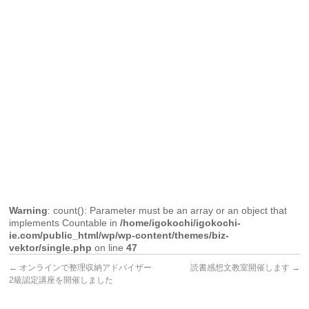
Warning
: count(): Parameter must be an array or an object that
implements Countable in
/home/igokochi/igokochi-
ie.com/public_html/wp/wp-content/themes/biz-
vektor/single.php
on line
47
←
オンラインで整理収納アドバイザー
読書感想文教室開催します
→
2級認定講座を開催しました