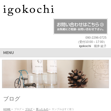
090-2296-0725
（受付10:00～17:00）
igokochi
堀井 紘子
MENU
ブログ
HOME
»
ブログ
»
ブログ
»
買ったもの
»
サンプルはすぐ使う