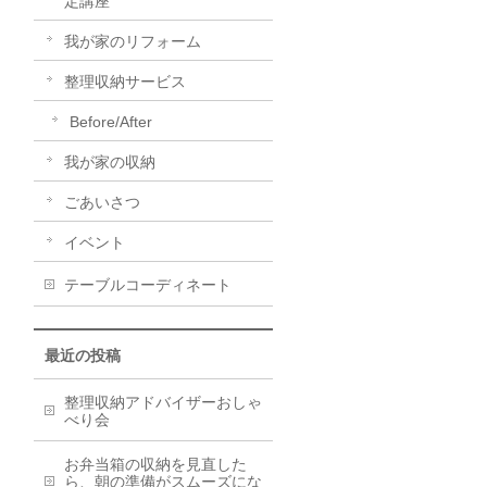
定講座
我が家のリフォーム
整理収納サービス
Before/After
我が家の収納
ごあいさつ
イベント
テーブルコーディネート
最近の投稿
整理収納アドバイザーおしゃ
べり会
お弁当箱の収納を見直した
ら、朝の準備がスムーズにな