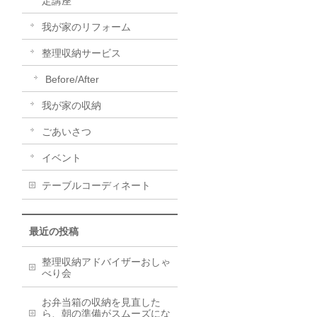
定講座
我が家のリフォーム
整理収納サービス
Before/After
我が家の収納
ごあいさつ
イベント
テーブルコーディネート
最近の投稿
整理収納アドバイザーおしゃ
べり会
お弁当箱の収納を見直した
ら、朝の準備がスムーズにな