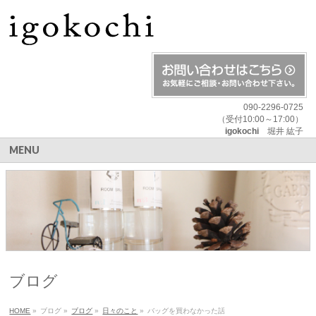
090-2296-0725
（受付10:00～17:00）
igokochi
堀井 紘子
MENU
ブログ
HOME
»
ブログ
»
ブログ
»
日々のこと
»
バッグを買わなかった話