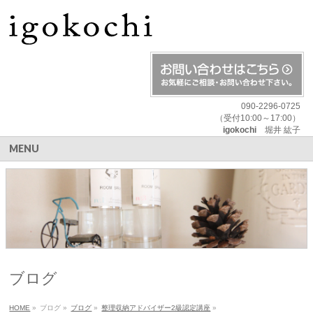
090-2296-0725
（受付10:00～17:00）
igokochi
堀井 紘子
MENU
ブログ
HOME
»
ブログ
»
ブログ
»
整理収納アドバイザー2級認定講座
»