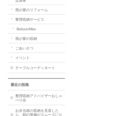
定講座
我が家のリフォーム
整理収納サービス
Before/After
我が家の収納
ごあいさつ
イベント
テーブルコーディネート
最近の投稿
整理収納アドバイザーおしゃ
べり会
お弁当箱の収納を見直した
ら、朝の準備がスムーズにな