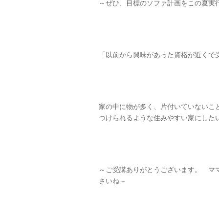
～ぜひ、目標のソファ計画をこの夏実
「以前から興味があった資格が近くで
家の中に物が多く、片付いていないこ
つけられるような住みやすい家にした
～ご受講ありがとうございます。 マ
さいね～