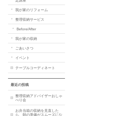
定講座
我が家のリフォーム
整理収納サービス
Before/After
我が家の収納
ごあいさつ
イベント
テーブルコーディネート
最近の投稿
整理収納アドバイザーおしゃ
べり会
お弁当箱の収納を見直した
ら、朝の準備がスムーズにな