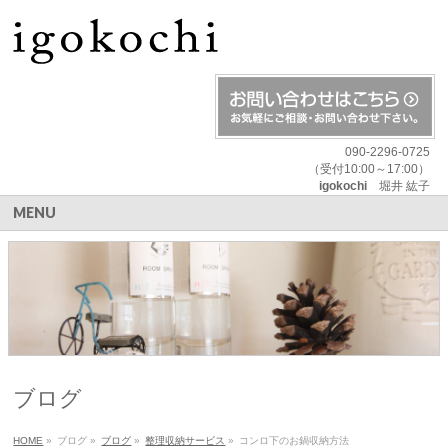
090-2296-0725
（受付10:00～17:00）
igokochi
堀井 紘子
MENU
ブログ
HOME
»
ブログ
»
ブログ
»
整理収納サービス
»
コンロ下のお鍋収納方法