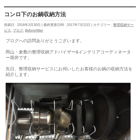
コンロ下のお鍋収納方法
投稿日 : 2016年3月30日
最終更新日時 : 2017年7月22日
カテゴリー :
整理収納サー
ビス
,
ブログ
,
Before/After
ブログへの訪問ありがとうございます。
岡山・倉敷の整理収納アドバイザー&インテリアコーディネータ
ー堀井です。
先日、整理収納サービスにお伺いしたお客様のお鍋の収納方法を
紹介します。