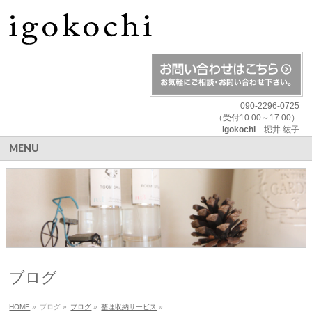
090-2296-0725
（受付10:00～17:00）
igokochi
堀井 紘子
MENU
ブログ
HOME
»
ブログ
»
ブログ
»
整理収納サービス
»