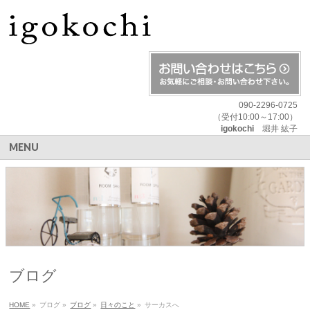
090-2296-0725
（受付10:00～17:00）
igokochi
堀井 紘子
MENU
ブログ
HOME
»
ブログ
»
ブログ
»
日々のこと
»
サーカスへ