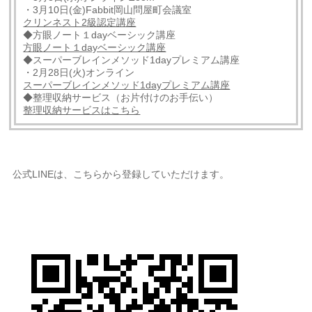
・3月10日(金)Fabbit岡山問屋町会議室
クリンネスト2級認定講座
◆方眼ノート１dayベーシック講座
方眼ノート１dayベーシック講座
◆スーパーブレインメソッド1dayプレミアム講座
・2月28日(火)オンライン
スーパーブレインメソッド1dayプレミアム講座
◆整理収納サービス（お片付けのお手伝い）
整理収納サービスはこちら
公式LINEは、こちらから登録していただけます。