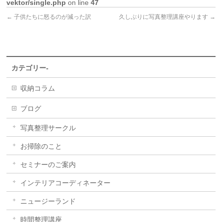
vektor/single.php
on line
47
←
子供たちに怒るのが減った訳
久しぶりに写真整理講座やります
→
カテゴリー-
収納コラム
ブログ
写真整理サークル
お掃除のこと
セミナーのご案内
インテリアコーディネーター
ニュージーランド
時間整理講座