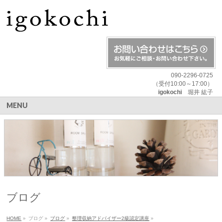
090-2296-0725
（受付10:00～17:00）
igokochi
堀井 紘子
MENU
ブログ
HOME
»
ブログ
»
ブログ
»
整理収納アドバイザー2級認定講座
»