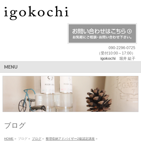
090-2296-0725
（受付10:00～17:00）
igokochi
堀井 紘子
MENU
ブログ
HOME
»
ブログ
»
ブログ
»
整理収納アドバイザー2級認定講座
»