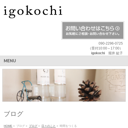
090-2296-0725
（受付10:00～17:00）
igokochi
堀井 紘子
MENU
ブログ
HOME
»
ブログ
»
ブログ
»
日々のこと
»
時間をつくる