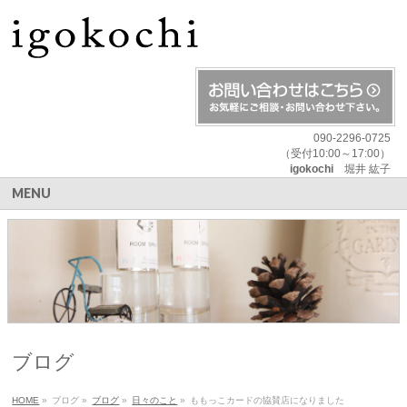
090-2296-0725
（受付10:00～17:00）
igokochi
堀井 紘子
MENU
ブログ
HOME
»
ブログ
»
ブログ
»
日々のこと
»
ももっこカードの協賛店になりました