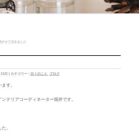
演させて頂きました
た
月11日
カテゴリー :
日々のこと
,
ブログ
います。
インテリアコーディネーター堀井です。
した。