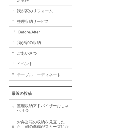
定講座
我が家のリフォーム
整理収納サービス
Before/After
我が家の収納
ごあいさつ
イベント
テーブルコーディネート
最近の投稿
整理収納アドバイザーおしゃ
べり会
お弁当箱の収納を見直した
ら、朝の準備がスムーズにな